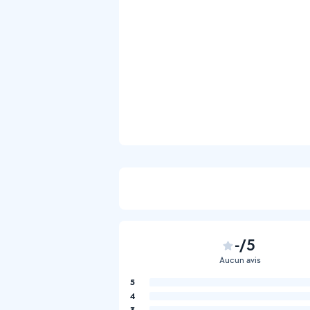
-/5
Aucun avis
5
4
3