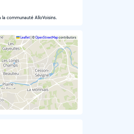
 à la communauté AlloVoisins.
Leaflet
|
©
OpenStreetMap
contributors