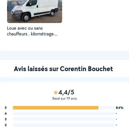
Loue avec ou sans
chauffeurs . kilométrage
illimité. tarifs attractifs .
Avis laissés sur Corentin Bouchet
4,4/5
Basé sur 19 avis
5
84%
4
-
3
-
2
-