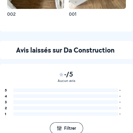
002
001
Avis laissés sur Da Construction
-/5
Aucun avis
5
-
4
-
3
-
2
-
1
-
Filtrer