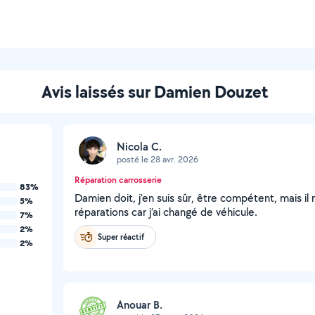
Avis laissés sur Damien Douzet
Nicola C.
posté le 28 avr. 2026
Réparation carrosserie
83%
Damien doit, j’en suis sûr, être compétent, mais il 
5%
réparations car j’ai changé de véhicule.
7%
2%
Super réactif
2%
Anouar B.