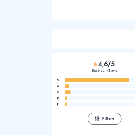
4,6/5
Basé sur 41 avis
5
4
3
2
1
Filtrer