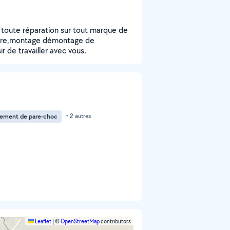
er toute réparation sur tout marque de
nture,montage démontage de
r de travailler avec vous.
ement de pare-choc
+ 2 autres
Leaflet
|
©
OpenStreetMap
contributors