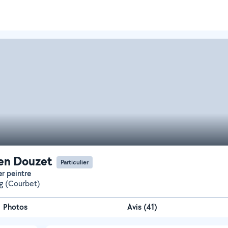
en Douzet
Particulier
er peintre
g (Courbet)
Photos
Avis (41)