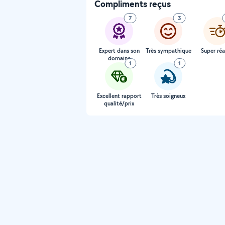
Compliments reçus
7
3
Expert dans son
Très sympathique
Super réa
domaine
1
1
Excellent rapport
Très soigneux
qualité/prix