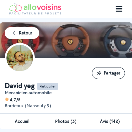
Retour
Partager
Partager
David yeg
Particulier
Mecanicien automobile
4,7/5
Bordeaux (Nansouty 9)
Accueil
Photos
(
3
)
Avis (142)