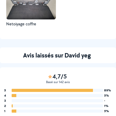
Netoiyage coffre
Avis laissés sur David yeg
4,7/5
Basé sur 142 avis
5
89%
4
5%
3
-
2
1%
1
5%