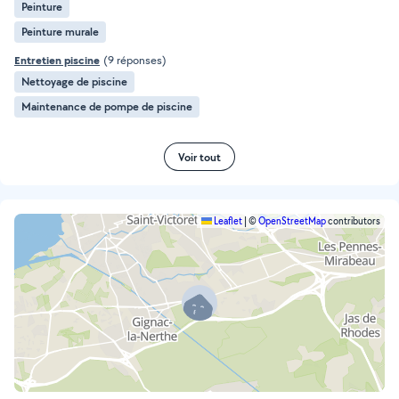
Peinture
Peinture murale
Entretien piscine
(9 réponses)
Nettoyage de piscine
Maintenance de pompe de piscine
Voir tout
Leaflet
|
©
OpenStreetMap
contributors