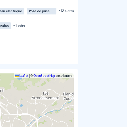
au électrique
Pose de prise électrique
+ 12 autres
ension
+ 1 autre
Leaflet
|
©
OpenStreetMap
contributors