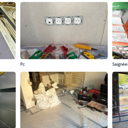
Pc
Saignée