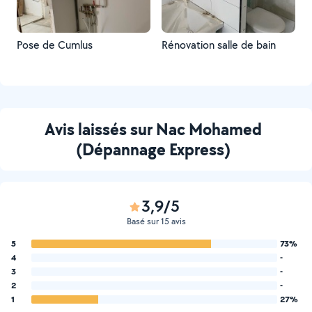
Pose de Cumlus
Rénovation salle de bain
Avis laissés sur Nac Mohamed
(Dépannage Express)
3,9/5
Basé sur 15 avis
5
73%
4
-
3
-
2
-
1
27%