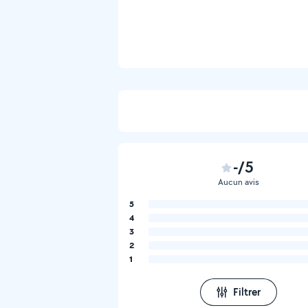
-/5
Aucun avis
5
4
3
2
1
Filtrer