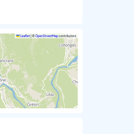
Leaflet
|
©
OpenStreetMap
contributors