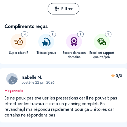
Filtrer
Compliments reçus
4
2
1
1
Super réactif
Très soigneux
Expert dans son
Excellent rapport
domaine
qualité/prix
5/5
Isabelle M.
posté le 22 juil. 2026
Maçonnerie
Je ne peux pas évaluer les prestations car il ne pouvait pas
effectuer les travaux suite à un planning complet. En
revanche,il m'a répondu rapidement pour ça 5 étoiles car
certains ne répondent pas