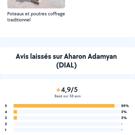
Poteaux et poutres coffrage
traditionnel
Avis laissés sur Aharon Adamyan
(DIAL)
4,9/5
Basé sur 38 avis
5
95%
4
3%
3
3%
2
-
1
-