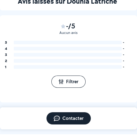
Avis laissés sur Dounia Latriche
-/5
Aucun avis
5
-
4
-
3
-
2
-
1
-
Filtrer
Contacter