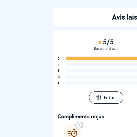
Avis la
5/5
Basé sur 3 avis
5
4
3
2
1
Filtrer
Compliments reçus
2