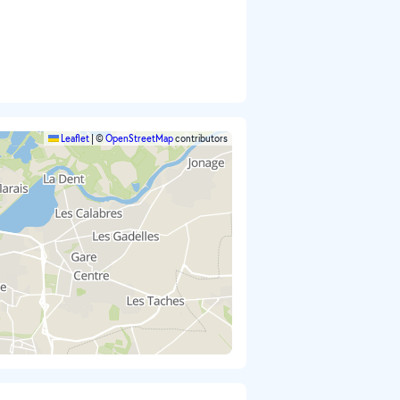
Leaflet
|
©
OpenStreetMap
contributors