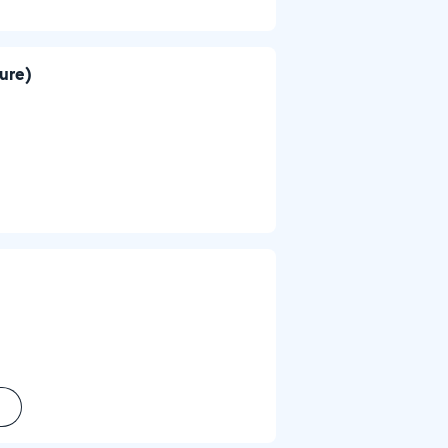
ture)