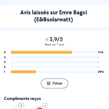
électricité générale (neuf et
rénovation), je propose des
Avis laissés sur Emre Bagci
solutions fiables et
adaptées à vos besoins.
(E&Bsolarwatt)
3,9/5
Basé sur 7 avis
5
71%
4
-
3
-
2
-
1
29%
Filtrer
Compliments reçus
2
1