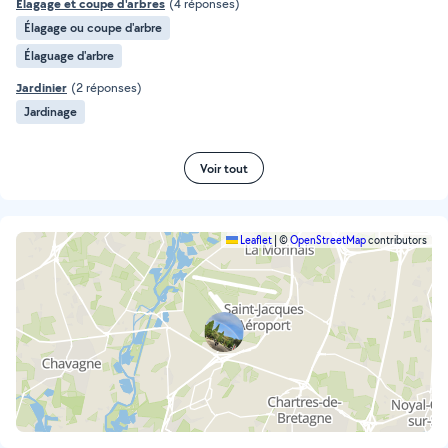
Elagage et coupe d'arbres
(4 réponses)
Élagage ou coupe d'arbre
Élaguage d'arbre
Jardinier
(2 réponses)
Jardinage
Voir tout
Leaflet
|
©
OpenStreetMap
contributors