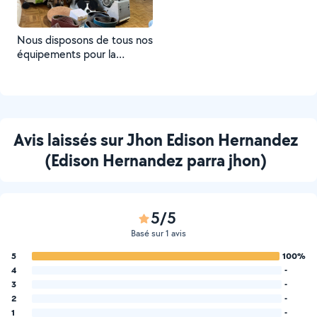
Nous disposons de tous nos
équipements pour la
réparation de parquet et de
tout type de sols.
Avis laissés sur Jhon Edison Hernandez
(Edison Hernandez parra jhon)
5/5
Basé sur 1 avis
5
100%
4
-
3
-
2
-
1
-