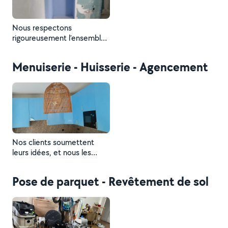
Nous respectons
rigoureusement l’ensemble
des procédures et veillons à
ne pas contraindre les
Menuiserie - Huisserie - Agencement
matériaux, afin de garantir la
qualité et la satisfaction de
nos clients.
Nos clients soumettent
leurs idées, et nous les
concrétisons.
Pose de parquet - Revêtement de sol