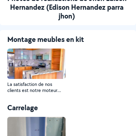
Hernandez (Edison Hernandez parra
jhon)
Montage meubles en kit
La satisfaction de nos
clients est notre moteur
pour aller toujours plus loin
et nous améliorer chaque
Carrelage
jour.