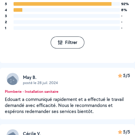
5
92%
4
8%
3
-
2
-
1
-
Filtrer
5/5
May B.
posté le 28 juil. 2024
Plomberie - Installation sanitaire
Edouart a communiqué rapidement et a effectué le travail
demandé avec efficacité. Nous le recommandons et
espérons redemander ses services bientôt.
5/5
Cécile V.