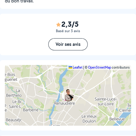
du bon travail.
2,3/5
Basé sur 3 avis
Voir ses avis
Leaflet
|
©
OpenStreetMap
contributors