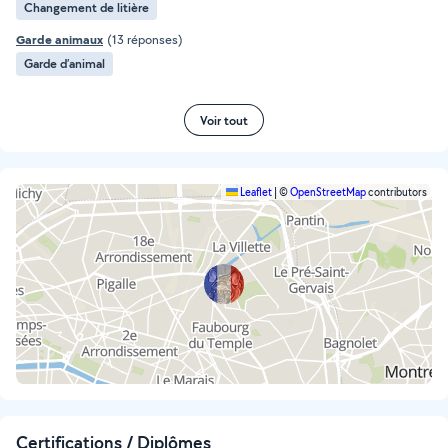
Changement de litière
Garde animaux
(13 réponses)
Garde d’animal
Voir tout
Leaflet
|
©
OpenStreetMap
contributors
Certifications / Diplômes