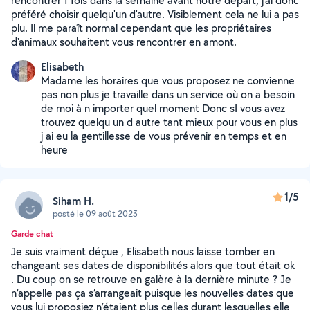
rencontrer 1 fois dans la semaine avant notre départ, j'ai donc
préféré choisir quelqu'un d'autre. Visiblement cela ne lui a pas
plu. Il me paraît normal cependant que les propriétaires
d'animaux souhaitent vous rencontrer en amont.
Elisabeth
Madame les horaires que vous proposez ne convienne
pas non plus je travaille dans un service où on a besoin
de moi à n importer quel moment Donc sI vous avez
trouvez quelqu un d autre tant mieux pour vous en plus
j ai eu la gentillesse de vous prévenir en temps et en
heure
1/5
Siham H.
posté le 09 août 2023
Garde chat
Je suis vraiment déçue , Elisabeth nous laisse tomber en
changeant ses dates de disponibilités alors que tout était ok
. Du coup on se retrouve en galère à la dernière minute ? Je
n’appelle pas ça s’arrangeait puisque les nouvelles dates que
vous lui proposiez n’étaient plus celles durant lesquelles elle