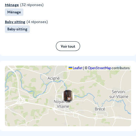
Ménage
(32 réponses)
Ménage
Baby sitting
(4 réponses)
Baby-sitting
Voir tout
Leaflet
|
©
OpenStreetMap
contributors