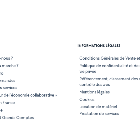
N
INFORMATIONS LÉGALES
-nous ?
Conditions Générales de Vente et 
 marche ?
Politique de confidentialité et de
vie privée
ro
Référencement, classement des 
demandes
contrôle des avis
 services
Mentions légales
tur de l'économie collaborative »
Cookies
en France
Location de matériel
se
Prestation de services
 et Grands Comptes
t