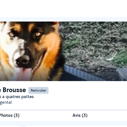
e Brousse
Particulier
s a quatres pattes
gental
Photos
(
3
)
Avis (3)