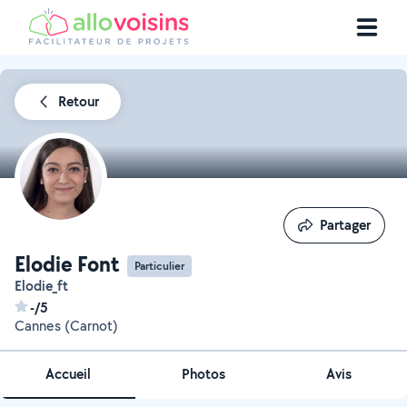
Retour
Partager
Partager
Elodie Font
Particulier
Elodie_ft
-/5
Cannes (Carnot)
Accueil
Photos
Avis