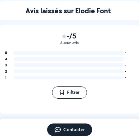
Avis laissés sur Elodie Font
-/5
Aucun avis
5
-
4
-
3
-
2
-
1
-
Filtrer
Contacter