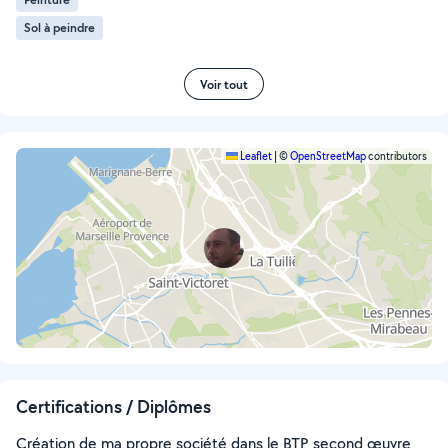
Sol à peindre
Voir tout
Leaflet
|
©
OpenStreetMap
contributors
Certifications / Diplômes
Création de ma propre société dans le BTP second œuvre