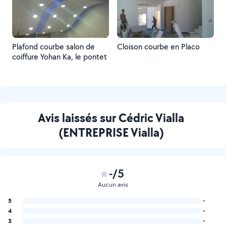
Plafond courbe salon de
Cloison courbe en Placo
coiffure Yohan Ka, le pontet
Avis laissés sur Cédric Vialla
(ENTREPRISE Vialla)
-/5
Aucun avis
5
-
4
-
3
-