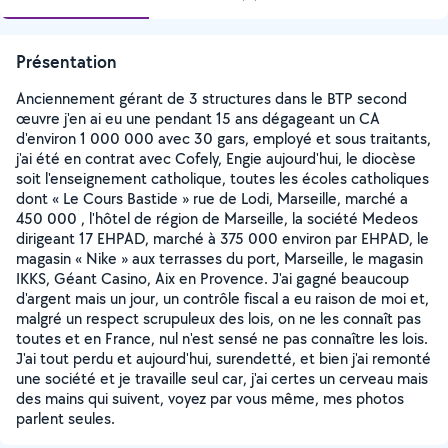
Présentation
Anciennement gérant de 3 structures dans le BTP second
œuvre j'en ai eu une pendant 15 ans dégageant un CA
d'environ 1 000 000 avec 30 gars, employé et sous traitants,
j'ai été en contrat avec Cofely, Engie aujourd'hui, le diocèse
soit l'enseignement catholique, toutes les écoles catholiques
dont « Le Cours Bastide » rue de Lodi, Marseille, marché a
450 000 , l'hôtel de région de Marseille, la société Medeos
dirigeant 17 EHPAD, marché à 375 000 environ par EHPAD, le
magasin « Nike » aux terrasses du port, Marseille, le magasin
IKKS, Géant Casino, Aix en Provence. J'ai gagné beaucoup
d'argent mais un jour, un contrôle fiscal a eu raison de moi et,
malgré un respect scrupuleux des lois, on ne les connaît pas
toutes et en France, nul n'est sensé ne pas connaître les lois.
J'ai tout perdu et aujourd'hui, surendetté, et bien j'ai remonté
une société et je travaille seul car, j'ai certes un cerveau mais
des mains qui suivent, voyez par vous même, mes photos
parlent seules.