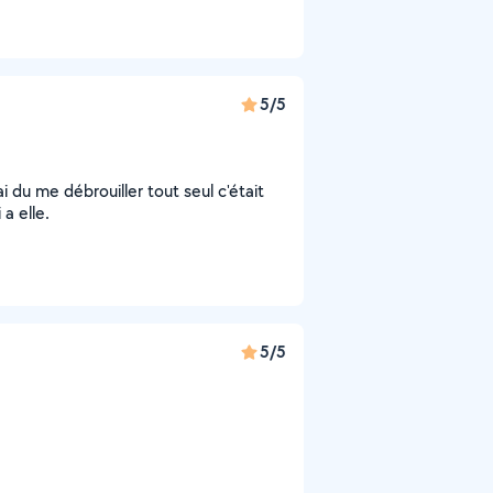
5/5
j'ai du me débrouiller tout seul c'était
 a elle.
5/5