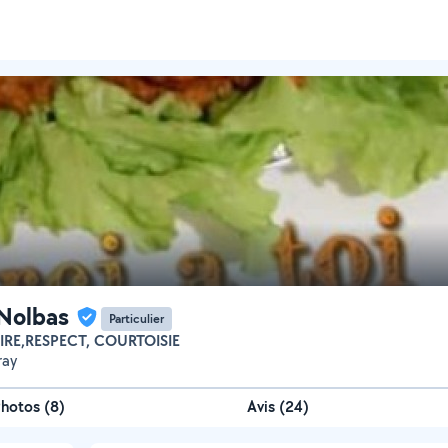
 Nolbas
Particulier
RIRE,RESPECT, COURTOISIE
ray
Photos
(
8
)
Avis (24)