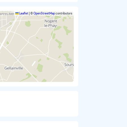
Leaflet
|
©
OpenStreetMap
contributors