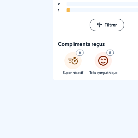
2
1
Filtrer
Compliments reçus
6
5
Super réactif
Très sympathique