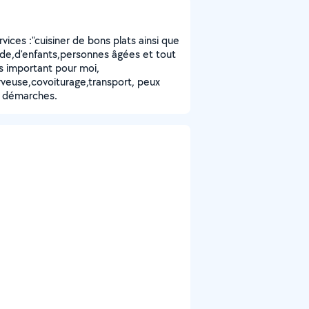
ices :"cuisiner de bons plats ainsi que
arde,d'enfants,personnes âgées et tout
ès important pour moi,
rveuse,covoiturage,transport, peux
s démarches.