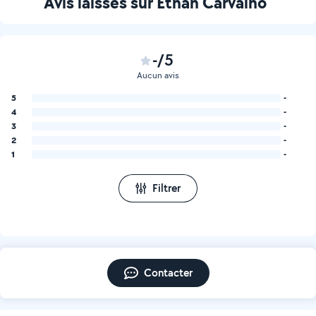
Avis laissés sur Ethan Carvalho
-/5
Aucun avis
5
-
4
-
3
-
2
-
1
-
Filtrer
Contacter