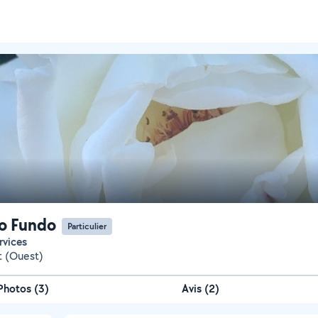
o Fundo
Particulier
rvices
t (Ouest)
Photos
(
3
)
Avis (2)