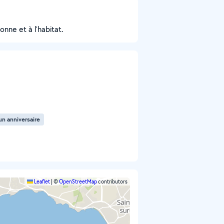
onne et à l'habitat.
un anniversaire
Leaflet
|
©
OpenStreetMap
contributors