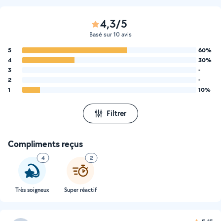
4,3/5
Basé sur 10 avis
5
60%
4
30%
3
-
2
-
1
10%
Filtrer
Compliments reçus
4
2
Très soigneux
Super réactif