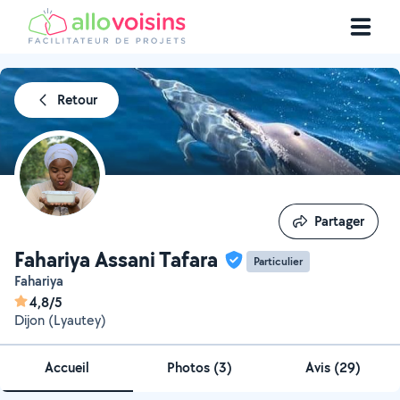
Retour
Partager
Partager
Fahariya Assani Tafara
Particulier
Fahariya
4,8/5
Dijon (Lyautey)
Accueil
Photos
(
3
)
Avis (29)