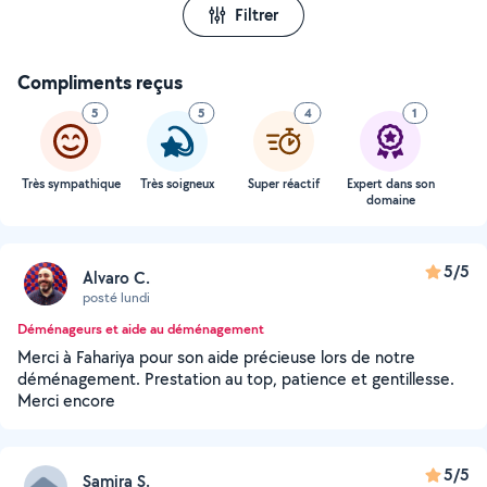
Filtrer
Compliments reçus
5
5
4
1
Très sympathique
Très soigneux
Super réactif
Expert dans son
domaine
5/5
Alvaro C.
posté lundi
Déménageurs et aide au déménagement
Merci à Fahariya pour son aide précieuse lors de notre
déménagement. Prestation au top, patience et gentillesse.
Merci encore
5/5
Samira S.