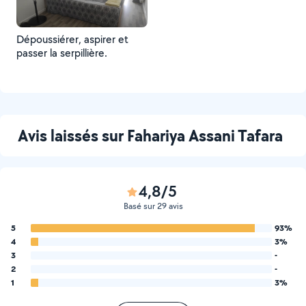
Dépoussiérer, aspirer et
passer la serpillière.
Avis laissés sur Fahariya Assani Tafara
4,8/5
Basé sur 29 avis
5
93%
4
3%
3
-
2
-
1
3%