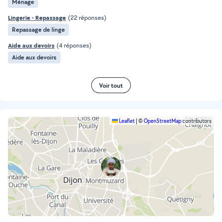
Ménage
Lingerie - Repassage
(22 réponses)
Repassage de linge
Aide aux devoirs
(4 réponses)
Aide aux devoirs
Voir tout
Leaflet
|
©
OpenStreetMap
contributors