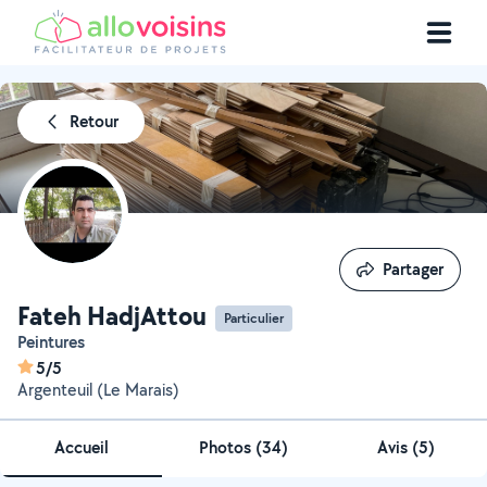
Retour
Partager
Partager
Fateh HadjAttou
Particulier
Peintures
5/5
Argenteuil (Le Marais)
Accueil
Photos
(
34
)
Avis (5)