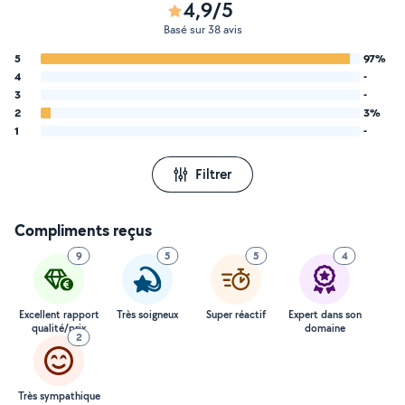
4,9/5
Basé sur 38 avis
5
97%
4
-
3
-
2
3%
1
-
Filtrer
Compliments reçus
9
5
5
4
Excellent rapport
Très soigneux
Super réactif
Expert dans son
qualité/prix
domaine
2
Très sympathique