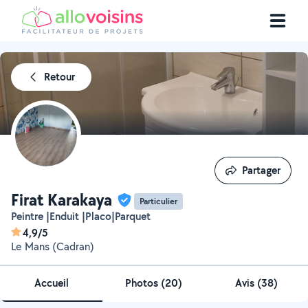
Retour
Partager
Partager
Firat Karakaya
Particulier
Peintre |Enduit |Placo|Parquet
4,9/5
Le Mans (Cadran)
Accueil
Photos
(
20
)
Avis (38)