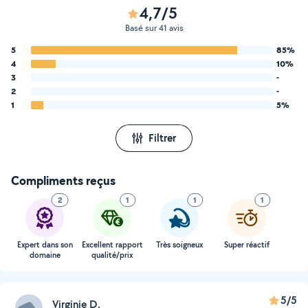
4,7/5
Basé sur 41 avis
5
85%
4
10%
3
-
2
-
1
5%
Filtrer
Compliments reçus
2
1
1
1
Expert dans son
Excellent rapport
Très soigneux
Super réactif
domaine
qualité/prix
5/5
Virginie D.