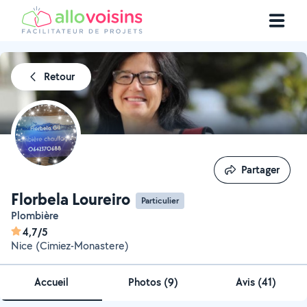
Retour
Partager
Partager
Florbela Loureiro
Particulier
Plombière
4,7/5
Nice (Cimiez-Monastere)
Accueil
Photos
(
9
)
Avis (41)