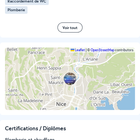
Raccordement de WC
Plomberie
Voir tout
Leaflet
|
©
OpenStreetMap
contributors
Certifications / Diplômes
Plomberie et chauffage