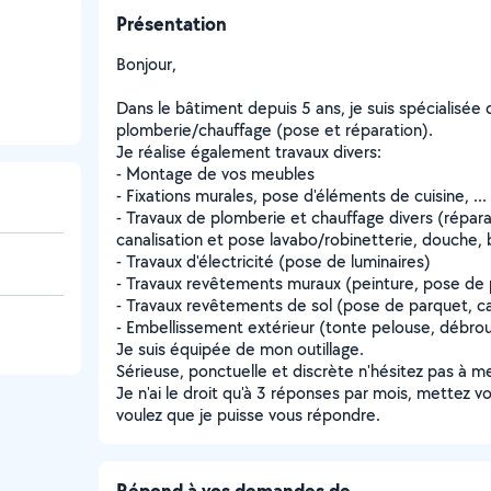
Présentation
Bonjour,
Dans le bâtiment depuis 5 ans, je suis spécialisée
plomberie/chauffage (pose et réparation).
Je réalise également travaux divers:
- Montage de vos meubles
- Fixations murales, pose d'éléments de cuisine, ...
- Travaux de plomberie et chauffage divers (répar
canalisation et pose lavabo/robinetterie, douche, b
- Travaux d'électricité (pose de luminaires)
- Travaux revêtements muraux (peinture, pose de p
- Travaux revêtements de sol (pose de parquet, carr
- Embellissement extérieur (tonte pelouse, débrou
Je suis équipée de mon outillage.
Sérieuse, ponctuelle et discrète n'hésitez pas à m
Je n'ai le droit qu'à 3 réponses par mois, mettez 
voulez que je puisse vous répondre.
Répond à vos demandes de