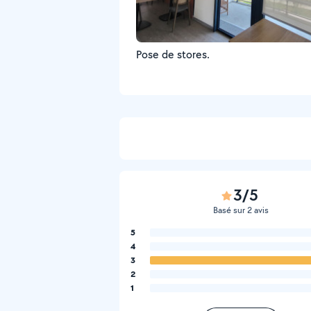
Pose de stores.
3/5
Basé sur 2 avis
5
4
3
2
1