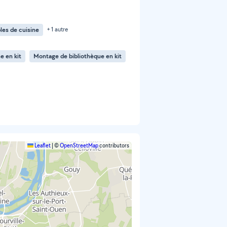
es de cuisine
+ 1 autre
e en kit
Montage de bibliothèque en kit
Leaflet
|
©
OpenStreetMap
contributors