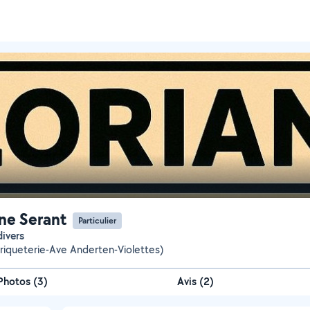
ane Serant
Particulier
divers
Briqueterie-Ave Anderten-Violettes)
Photos
(
3
)
Avis (2)