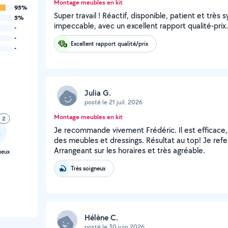
Montage meubles en kit
95%
Super travail ! Réactif, disponible, patient et tr
5%
impeccable, avec un excellent rapport qualité-pr
-
-
Excellent rapport qualité/prix
-
Julia G.
posté le 21 juil. 2026
Montage meubles en kit
2
Je recommande vivement Frédéric. Il est efficace
des meubles et dressings. Résultat au top! Je refera
Arrangeant sur les horaires et très agréable.
neux
Très soigneux
Hélène C.
posté le 30 juin 2026