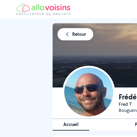
Retour
Frédér
Fred T
Bouguena
Accueil