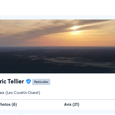
ic Tellier
Particulier
is (Les Couëts-Ouest)
Photos
(
6
)
Avis (21)