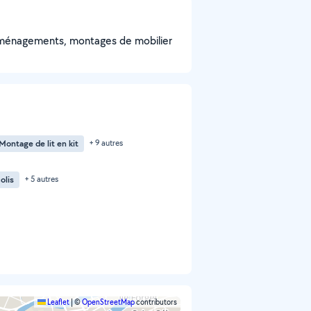
 déménagements, montages de mobilier
Montage de lit en kit
+ 9 autres
olis
+ 5 autres
Leaflet
|
©
OpenStreetMap
contributors