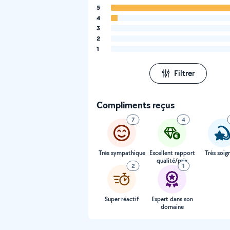
5
4
3
2
1
Filtrer
Compliments reçus
7
4
Très sympathique
Excellent rapport
Très soig
qualité/prix
2
1
Super réactif
Expert dans son
domaine