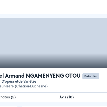
iel Armand NGAMENYENG OTOU
Particulier
r D’opéra etde Variétés
ur-Isère (Chatiou-Duchesne)
Photos
(
2
)
Avis (10)