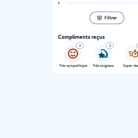
1
Filtrer
Compliments reçus
4
2
Très sympathique
Très soigneux
Super réa