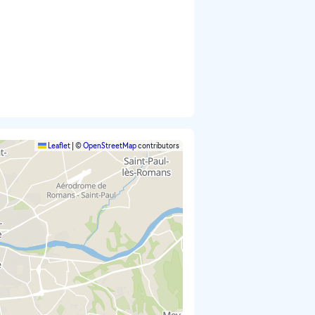
Leaflet
|
©
OpenStreetMap
contributors