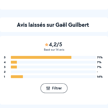
Avis laissés sur Gaël Guilbert
4,2/5
Basé sur 14 avis
5
71%
4
7%
3
7%
2
-
1
14%
Filtrer