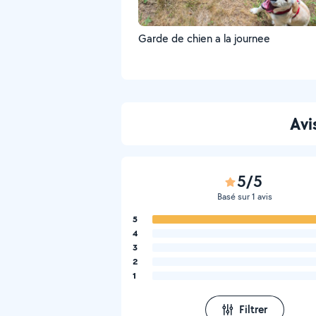
Garde de chien a la journee
Avi
5/5
Basé sur 1 avis
5
4
3
2
1
Filtrer