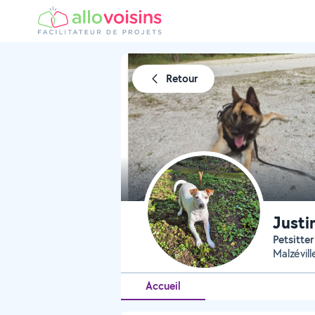
Retour
Justi
Petsitte
Malzévil
Accueil