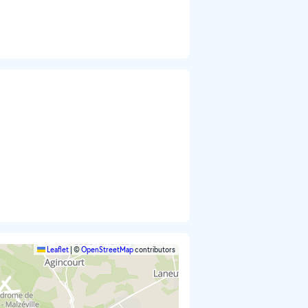
Leaflet
|
©
OpenStreetMap
contributors