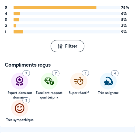
5
78%
4
6%
3
5%
2
2%
1
9%
Filtrer
Compliments reçus
7
7
5
4
Expert dans son
Excellent rapport
Super réactif
Très soigneux
domaine
qualité/prix
3
Très sympathique