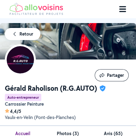
Retour
Partager
Partager
Gérald Raholison (R.G.AUTO)
Auto-entrepreneur
Carrossier Peinture
4,4/5
Vaulx-en-Velin (Pont-des-Planches)
Accueil
Photos
(
3
)
Avis (65)