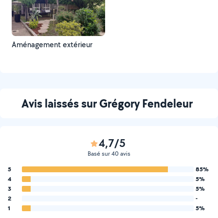
Aménagement extérieur
Avis laissés sur Grégory Fendeleur
4,7/5
Basé sur 40 avis
5
85%
4
5%
3
5%
2
-
1
5%