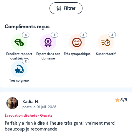
Filtrer
Compliments reçus
4
3
3
3
Excellent rapport
Expert dans son
Très sympathique
Super réactif
qualité/prix
domaine
2
Très soigneux
5/5
Kadia N.
posté le 01 juil. 2026
Évacuation déchets - Gravats
Parfait y a rien à dire à l’heure très gentil vraiment merci
beaucoup je recommande