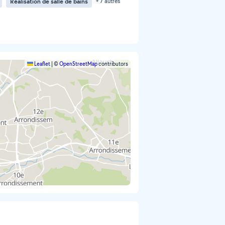
Réalisation de salle de bains
+ 7 autres
Leaflet
|
©
OpenStreetMap
contributors