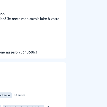
ion.
ion? Je mets mon savoir-faire à votre
hone au zéro 753486863
 cloison
+ 3 autres