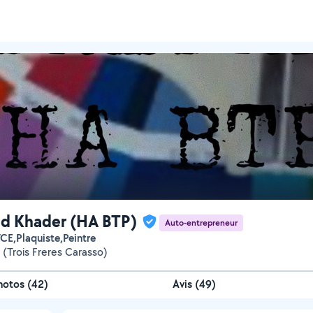
d Khader (HA BTP)
Auto-entrepreneur
 TCE,Plaquiste,Peintre
e (Trois Freres Carasso)
hotos
(
42
)
Avis (49)