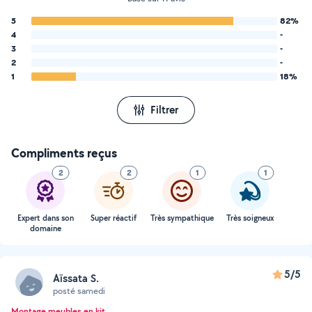
5
82%
4
-
3
-
2
-
1
18%
Filtrer
Compliments reçus
2
2
1
1
Expert dans son
Super réactif
Très sympathique
Très soigneux
domaine
5/5
Aïssata S.
posté samedi
Montage meubles en kit