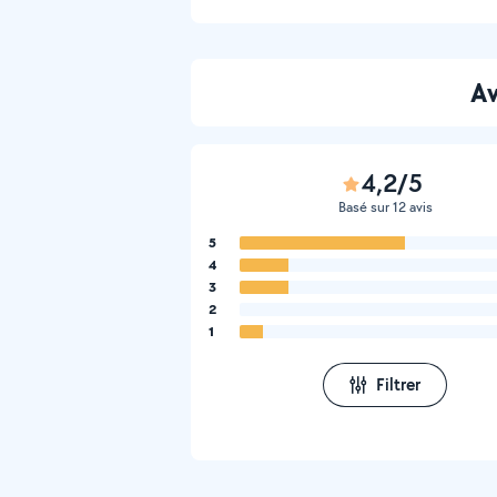
Av
4,2/5
Basé sur 12 avis
5
4
3
2
1
Filtrer