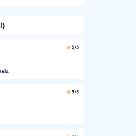
l)
5/5
eils.
5/5