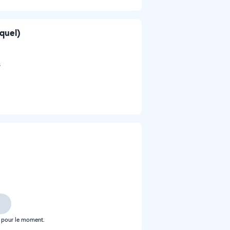
cquel)
s
e pour le moment.