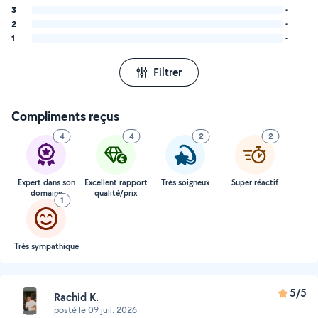
3
-
2
-
1
-
Filtrer
Compliments reçus
4
4
2
2
Expert dans son
Excellent rapport
Très soigneux
Super réactif
domaine
qualité/prix
1
Très sympathique
5/5
Rachid K.
posté le 09 juil. 2026