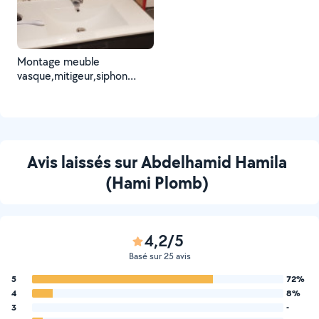
Montage meuble
vasque,mitigeur,siphon
+bande et vasque
Avis laissés sur Abdelhamid Hamila
(Hami Plomb)
4,2/5
Basé sur 25 avis
5
72%
4
8%
3
-