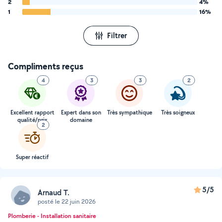
2
4%
1
16%
Filtrer
Compliments reçus
4
3
3
2
Excellent rapport
Expert dans son
Très sympathique
Très soigneux
qualité/prix
domaine
2
Super réactif
5/5
Arnaud T.
posté le 22 juin 2026
Plomberie - Installation sanitaire