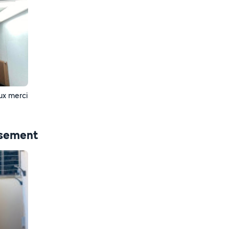
ux merci
ssement