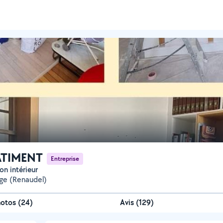
ATIMENT
Entreprise
on intérieur
ge (Renaudel)
hotos
(
24
)
Avis (129)