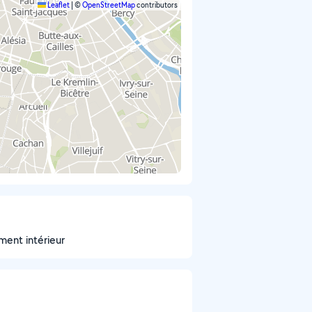
Leaflet
|
©
OpenStreetMap
contributors
ment intérieur