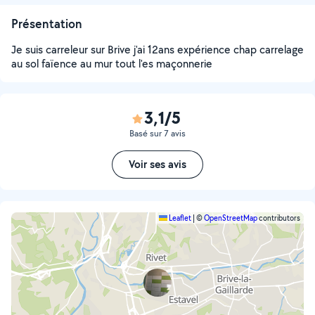
Présentation
Je suis carreleur sur Brive j'ai 12ans expérience chap carrelage
au sol faïence au mur tout l'es maçonnerie
3,1/5
Basé sur 7 avis
Voir ses avis
Leaflet
|
©
OpenStreetMap
contributors