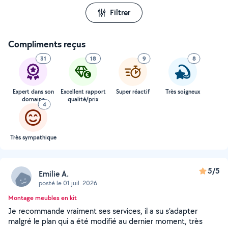
Filtrer
Compliments reçus
31
18
9
8
Expert dans son
Excellent rapport
Super réactif
Très soigneux
domaine
qualité/prix
4
Très sympathique
5/5
Emilie A.
posté le 01 juil. 2026
Montage meubles en kit
Je recommande vraiment ses services, il a su s’adapter
malgré le plan qui a été modifié au dernier moment, très