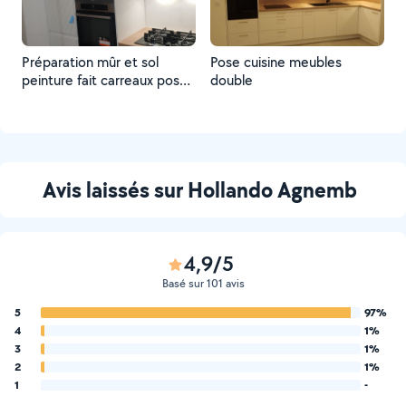
Préparation mûr et sol
Pose cuisine meubles
peinture fait carreaux posé
double
cuisine installer
Avis laissés sur Hollando Agnemb
4,9/5
Basé sur 101 avis
5
97%
4
1%
3
1%
2
1%
1
-