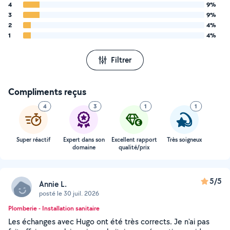
4
9%
3
9%
2
4%
1
4%
Filtrer
Compliments reçus
4
3
1
1
Super réactif
Expert dans son
Excellent rapport
Très soigneux
domaine
qualité/prix
5/5
Annie L.
posté le 30 juil. 2026
Plomberie - Installation sanitaire
Les échanges avec Hugo ont été très corrects. Je n'ai pas