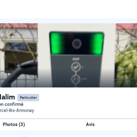
Halim
Particulier
ien confirmé
rcel-lès-Annonay
Photos
(
3
)
Avis