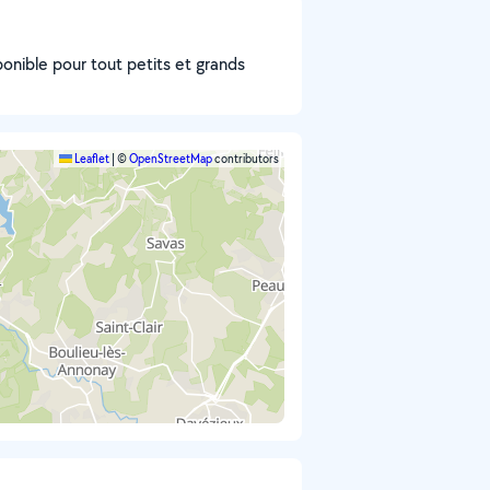
sponible pour tout petits et grands
Leaflet
|
©
OpenStreetMap
contributors