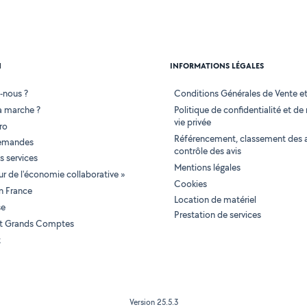
N
INFORMATIONS LÉGALES
-nous ?
Conditions Générales de Vente et 
 marche ?
Politique de confidentialité et de
vie privée
ro
Référencement, classement des 
demandes
contrôle des avis
 services
Mentions légales
tur de l'économie collaborative »
Cookies
en France
Location de matériel
se
Prestation de services
 et Grands Comptes
t
Version 25.5.3