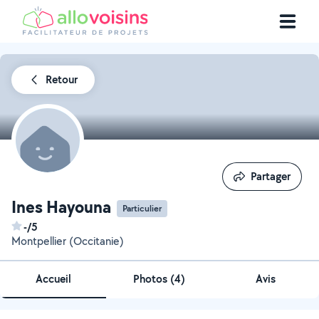
Retour
Partager
Partager
Ines Hayouna
Particulier
-/5
Montpellier (Occitanie)
Accueil
Photos
(
4
)
Avis