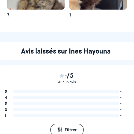
?
?
Avis laissés sur Ines Hayouna
-/5
Aucun avis
5
-
4
-
3
-
2
-
1
-
Filtrer