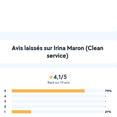
Avis laissés sur Irina Maron (Clean
service)
4,1/5
Basé sur 14 avis
5
79%
4
-
3
-
2
-
1
21%