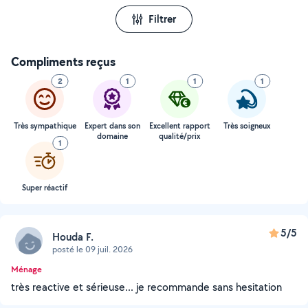
Filtrer
Compliments reçus
2
1
1
1
Très sympathique
Expert dans son
Excellent rapport
Très soigneux
domaine
qualité/prix
1
Super réactif
5/5
Houda F.
posté le 09 juil. 2026
Ménage
très reactive et sérieuse... je recommande sans hesitation