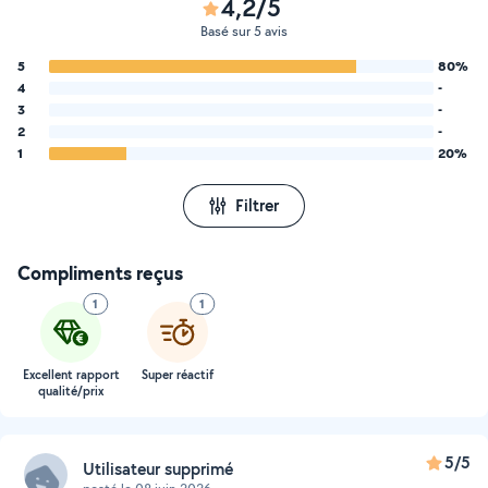
4,2/5
Basé sur 5 avis
5
80%
4
-
3
-
2
-
1
20%
Filtrer
Compliments reçus
1
1
Excellent rapport
Super réactif
qualité/prix
5/5
Utilisateur supprimé