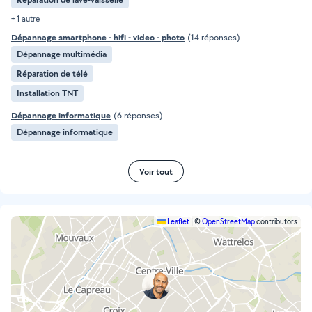
+ 1 autre
Dépannage smartphone - hifi - video - photo
(14 réponses)
Dépannage multimédia
Réparation de télé
Installation TNT
Dépannage informatique
(6 réponses)
Dépannage informatique
Voir tout
Leaflet
|
©
OpenStreetMap
contributors